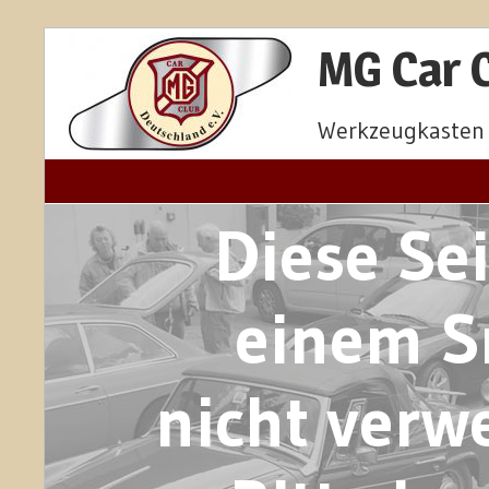
MG Car C
Werkzeugkasten 
Diese Se
einem S
nicht verw